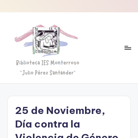
Saltar
al
contenido
B
Biblioteca
"Julio
i
Pérez
b
Santander"
25 de Noviembre,
li
o
Día contra la
t
Violencia de Género