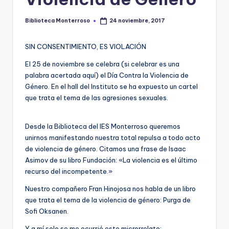
e
c
Biblioteca Monterroso
24 noviembre, 2017
Publicado
por
a
SIN CONSENTIMIENTO, ES VIOLACIÓN
El 25 de noviembre se celebra (si celebrar es una
palabra acertada aquí) el Día Contra la Violencia de
Género. En el hall del Instituto se ha expuesto un cartel
que trata el tema de las agresiones sexuales.
Desde la Biblioteca del IES Monterroso queremos
unirnos manifestando nuestra total repulsa a todo acto
de violencia de género. Citamos una frase de Isaac
Asimov de su libro Fundación: «La violencia es el último
recurso del incompetente.»
Nuestro compañero Fran Hinojosa nos habla de un libro
que trata el tema de la violencia de género: Purga de
Sofi Oksanen.
Y a mí solo se me ocurrió este microrrelato: