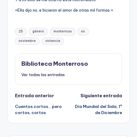
«Ella dijo no, e hicieron el amor de otras mil formas.»
Etiquetas:
25
género
monterroso
no
noviembre
violencia
Biblioteca Monterroso
Ver todas las entradas
Navegación
Entrada anterior
Siguiente entrada
Cuentos cortos… pero
Día Mundial del Sida, 1º
de
cortos, cortos
de Diciembre
entradas