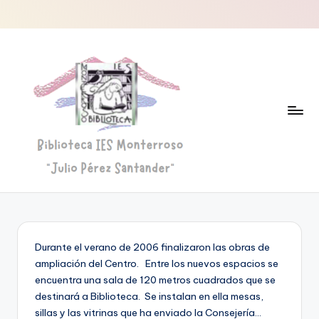
Saltar
al
contenido
B
Biblioteca
"Julio
i
Pérez
b
Santander"
Durante el verano de 2006 finalizaron las obras de
li
ampliación del Centro. Entre los nuevos espacios se
o
encuentra una sala de 120 metros cuadrados que se
destinará a Biblioteca. Se instalan en ella mesas,
t
sillas y las vitrinas que ha enviado la Consejería…