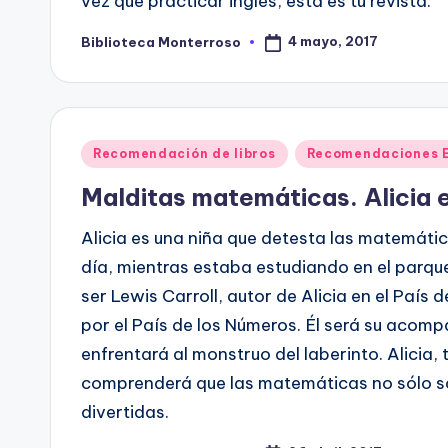
vez que practicar inglés, esta es tu revista.
4 mayo, 2017
Biblioteca Monterroso
Publicado
por
Publicado
Recomendación de libros
Recomendaciones 
en
Malditas matemáticas. Alicia e
Alicia es una niña que detesta las matemáti
día, mientras estaba estudiando en el parque
ser Lewis Carroll, autor de Alicia en el País d
por el País de los Números. Él será su acompa
enfrentará al monstruo del laberinto. Alicia, 
comprenderá que las matemáticas no sólo so
divertidas.