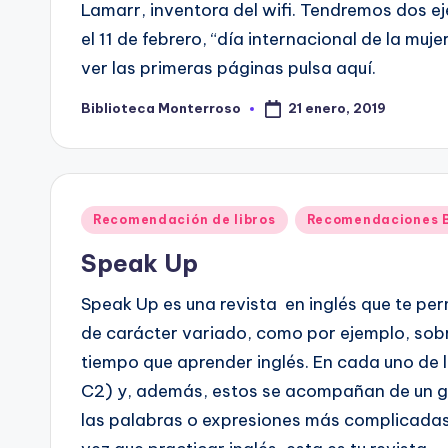
Lamarr, inventora del wifi. Tendremos dos e
el 11 de febrero, “día internacional de la mujer 
ver las primeras páginas pulsa aquí.
21 enero, 2019
Biblioteca Monterroso
Publicado
por
Publicado
Recomendación de libros
Recomendaciones B
en
Speak Up
Speak Up es una revista en inglés que te perm
de carácter variado, como por ejemplo, sobr
tiempo que aprender inglés. En cada uno de lo
C2) y, además, estos se acompañan de un g
las palabras o expresiones más complicadas. 