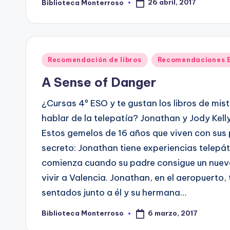
26 abril, 2017
Biblioteca Monterroso
Publicado
por
Publicado
Recomendación de libros
Recomendaciones 
en
A Sense of Danger
¿Cursas 4º ESO y te gustan los libros de mi
hablar de la telepatía? Jonathan y Jody Kell
Estos gemelos de 16 años que viven con sus 
secreto: Jonathan tiene experiencias telepá
comienza cuando su padre consigue un nuevo
vivir a Valencia. Jonathan, en el aeropuerto
sentados junto a él y su hermana…
6 marzo, 2017
Biblioteca Monterroso
Publicado
por