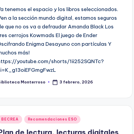
Ya tenemos el espacio y los libros seleccionados.
Ven a la sección mundo digital, estamos seguros
de que no os va a defraudar Amanda Black Los
tres cerrojos Kowmads El juego de Ender
Dscifrando Enigma Desayuno con partículas Y
muchos más!
https://youtube.com/shorts/1ii252SQNTc?
si=K_g13oiEFGmgFwzL
3 febrero, 2026
Biblioteca Monterroso
ublicado
or
Publicado
BECREA
Recomendaciones ESO
en
Plan de lectura, lecturas digitales