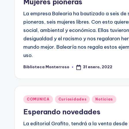
Mujeres pioneras
La empresa Balearia ha bautizado a seis de 
pioneras, seis mujeres libres. Con esto quie
social, ambiental y económica. Ellas tuviero
desigualdad y el racismo y nos regalaron he
mundo mejor. Balearía nos regala estos ejem
uso.
31 enero, 2022
Biblioteca Monterroso
Publicado
por
Publicado
COMUNICA
Curiosidades
Noticias
en
Esperando novedades
La editorial Grafito, tendrá a la venta desde