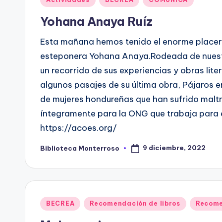
en
Yohana Anaya Ruíz
Esta mañana hemos tenido el enorme placer 
esteponera Yohana Anaya.Rodeada de nuest
un recorrido de sus experiencias y obras lite
algunos pasajes de su última obra, Pájaros en
de mujeres hondureñas que han sufrido malt
íntegramente para la ONG que trabaja para el
https://acoes.org/
9 diciembre, 2022
Biblioteca Monterroso
Publicado
por
Publicado
BECREA
Recomendación de libros
Recome
en