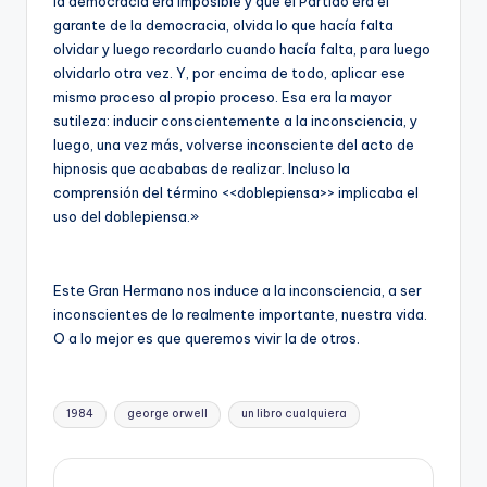
la democracia era imposible y que el Partido era el
garante de la democracia, olvida lo que hacía falta
olvidar y luego recordarlo cuando hacía falta, para luego
olvidarlo otra vez. Y, por encima de todo, aplicar ese
mismo proceso al propio proceso. Esa era la mayor
sutileza: inducir conscientemente a la inconsciencia, y
luego, una vez más, volverse inconsciente del acto de
hipnosis que acababas de realizar. Incluso la
comprensión del término <<doblepiensa>> implicaba el
uso del doblepiensa.»
Este Gran Hermano nos induce a la inconsciencia, a ser
inconscientes de lo realmente importante, nuestra vida.
O a lo mejor es que queremos vivir la de otros.
Etiquetas:
1984
george orwell
un libro cualquiera