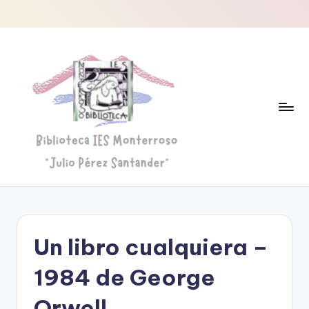
Saltar
al
contenido
B
Biblioteca
"Julio
i
Pérez
b
Santander"
Un libro cualquiera –
li
o
1984 de George
t
Orwell