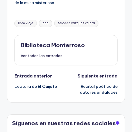
de la musa misteriosa.
Etiquetas:
libro viejo
oda
soledad vázquez valera
Biblioteca Monterroso
Ver todas las entradas
Navegación
Entrada anterior
Siguiente entrada
Lectura de El Quijote
Recital poético de
de
autores andaluces
entradas
Síguenos en nuestras redes sociales