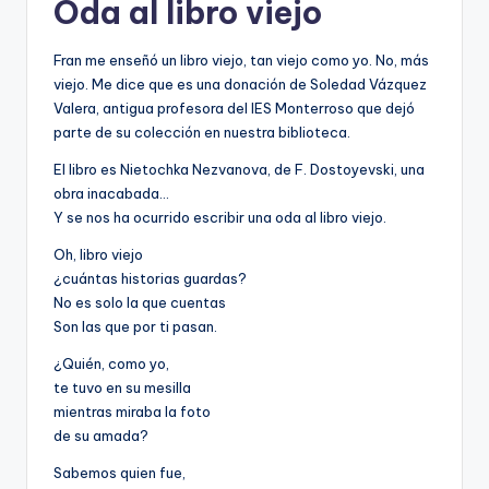
Oda al libro viejo
e
c
Fran me enseñó un libro viejo, tan viejo como yo. No, más
a
viejo. Me dice que es una donación de Soledad Vázquez
Valera, antigua profesora del IES Monterroso que dejó
parte de su colección en nuestra biblioteca.
El libro es Nietochka Nezvanova, de F. Dostoyevski, una
obra inacabada…
Y se nos ha ocurrido escribir una oda al libro viejo.
Oh, libro viejo
¿cuántas historias guardas?
No es solo la que cuentas
Son las que por ti pasan.
¿Quién, como yo,
te tuvo en su mesilla
mientras miraba la foto
de su amada?
Sabemos quien fue,