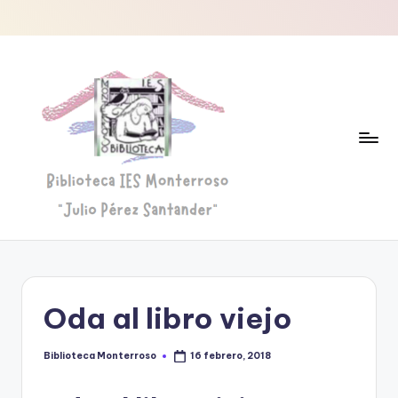
Saltar
al
contenido
B
Biblioteca
"Julio
i
Pérez
b
Santander"
Oda al libro viejo
li
o
Biblioteca Monterroso
16 febrero, 2018
Publicado
por
t