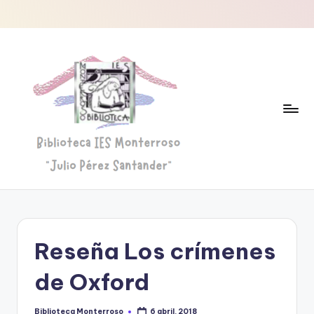
Saltar
al
contenido
B
Biblioteca
"Julio
i
Pérez
b
Santander"
Reseña Los crímenes
li
o
de Oxford
t
Biblioteca Monterroso
6 abril, 2018