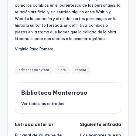
como los cambios en el parentesco de los personajes, la
relación artificial y sin sentido alguno entre Waltin y
Wood o la aparición y el rol de ciertos personajes en la
historia un tanto forzada. En definitiva, cambios o
piezas en la trama que hacen que la calidad de la obra
literaria supere con creces a la cinematográfica.
Virginia Raya Romero
Etiquetas:
crímenes de oxford
libro
reseña
Biblioteca Monterroso
Ver todas las entradas
Navegación
Entrada anterior
Siguiente entrada
El canal de Youtube de
Los hombres que no