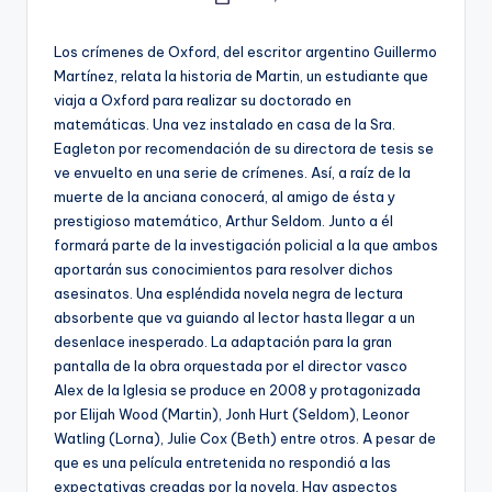
Publicado
e
por
c
Los crímenes de Oxford, del escritor argentino Guillermo
Martínez, relata la historia de Martin, un estudiante que
a
viaja a Oxford para realizar su doctorado en
matemáticas. Una vez instalado en casa de la Sra.
Eagleton por recomendación de su directora de tesis se
ve envuelto en una serie de crímenes. Así, a raíz de la
muerte de la anciana conocerá, al amigo de ésta y
prestigioso matemático, Arthur Seldom. Junto a él
formará parte de la investigación policial a la que ambos
aportarán sus conocimientos para resolver dichos
asesinatos. Una espléndida novela negra de lectura
absorbente que va guiando al lector hasta llegar a un
desenlace inesperado. La adaptación para la gran
pantalla de la obra orquestada por el director vasco
Alex de la Iglesia se produce en 2008 y protagonizada
por Elijah Wood (Martin), Jonh Hurt (Seldom), Leonor
Watling (Lorna), Julie Cox (Beth) entre otros. A pesar de
que es una película entretenida no respondió a las
expectativas creadas por la novela. Hay aspectos