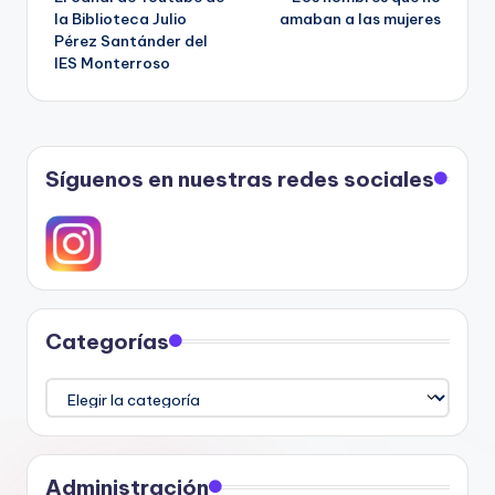
de
la Biblioteca Julio
amaban a las mujeres
Pérez Santánder del
entradas
IES Monterroso
Síguenos en nuestras redes sociales
Categorías
Categorías
Administración