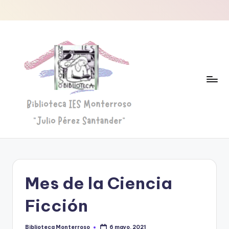
Saltar
al
contenido
B
Biblioteca
"Julio
i
Pérez
b
Santander"
Mes de la Ciencia
li
o
Ficción
t
Biblioteca Monterroso
6 mayo, 2021