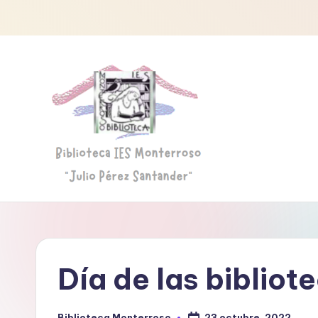
Saltar
al
contenido
B
Biblioteca
"Julio
i
Pérez
b
Santander"
Día de las bibliot
li
o
23 octubre, 2022
Biblioteca Monterroso