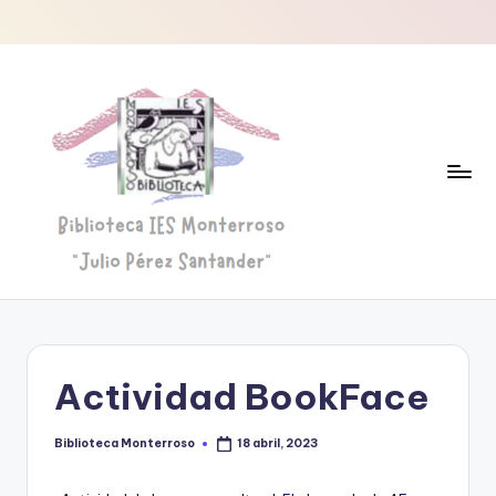
Saltar
al
contenido
B
Biblioteca
"Julio
i
Pérez
b
Santander"
Actividad BookFace
li
o
Biblioteca Monterroso
18 abril, 2023
Publicado
por
t