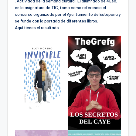
. Actividad de la semana cultural. El alumnado de 4Eso,
e
en la asignatura de TIC, toma como referencia el
c
concurso organizado por el Ayuntamiento de Estepona y
se funde con la portada de diferentes libros.
a
Aquí tienes el resultado