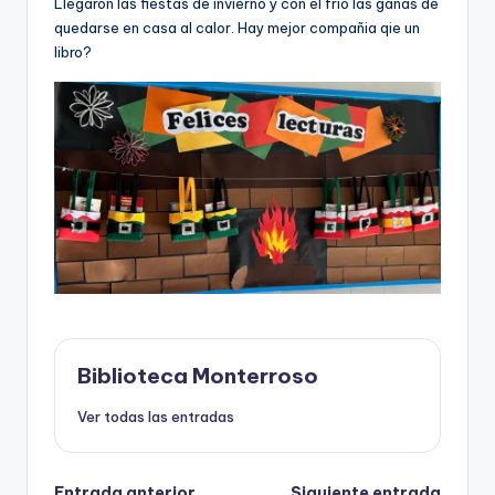
Llegaron las fiestas de invierno y con el frio las ganas de
e
quedarse en casa al calor. Hay mejor compañia qie un
c
libro?
a
Biblioteca Monterroso
Ver todas las entradas
Entrada anterior
Siguiente entrada