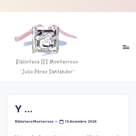
Saltar
al
contenido
B
Biblioteca
"Julio
i
Pérez
b
Santander"
Y …
li
o
Biblioteca Monterroso
13 diciembre, 2024
Publicado
por
t