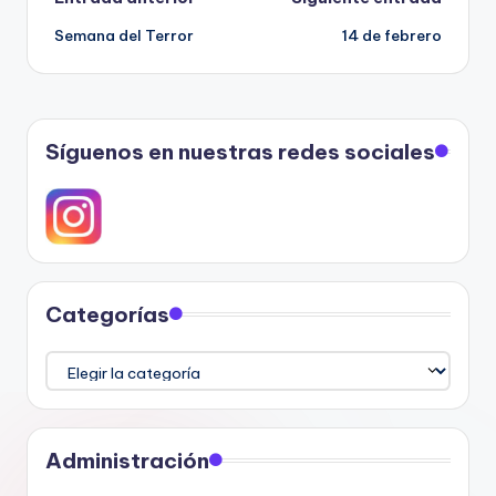
Navegación
Semana del Terror
14 de febrero
de
entradas
Síguenos en nuestras redes sociales
Categorías
Categorías
Administración