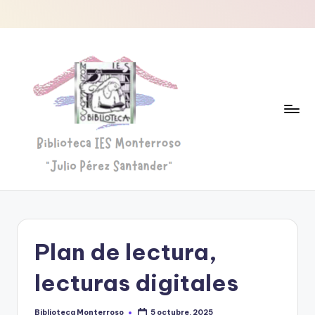
Saltar
al
contenido
B
Biblioteca
"Julio
i
Pérez
b
Santander"
Plan de lectura,
li
o
lecturas digitales
t
Biblioteca Monterroso
5 octubre, 2025