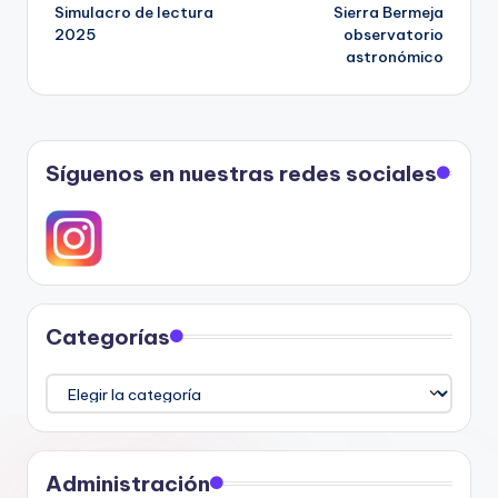
Simulacro de lectura
Sierra Bermeja
de
2025
observatorio
astronómico
entradas
Síguenos en nuestras redes sociales
Categorías
Categorías
Administración