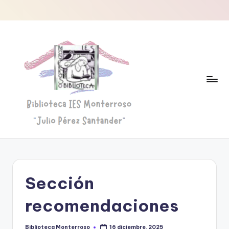
Saltar
al
contenido
B
Biblioteca
"Julio
i
Pérez
b
Santander"
Sección
li
o
recomendaciones
t
Biblioteca Monterroso
16 diciembre, 2025