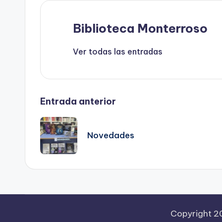
Biblioteca Monterroso
Ver todas las entradas
Navegación
Entrada anterior
de
Novedades
entradas
Copyright 