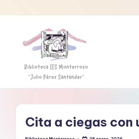
Saltar
al
contenido
B
Biblioteca
"Julio
i
Pérez
b
Santander"
Cita a ciegas con 
li
o
28 enero, 2026
Biblioteca Monterroso