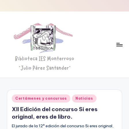
Saltar
al
contenido
B
Biblioteca
"Julio
i
Pérez
b
Santander"
Publicado
Certámenes y concursos
Noticias
li
en
XII Edición del concurso Si eres
o
original, eres de libro.
t
El jurado de la 12ª edición del concurso Si eres original,