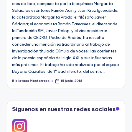
e
eres de libro, compuesto por la bioquímica Margarita
Salas; los escritores Ramón Acín y Juan Kruz Iguerabide;
c
la catedrática Margarita Prado; el filósofo Javier
a
Sádaba; el economista Ramón Tamames; el director de
la Fundación SM, Javier Palop; y el vicepresidente
primero de CEDRO, Pedro de Andrés, ha resuelto
conceder una mención extraordinaria al trabajo de
investigación titulado Cúmulo de voces: las corrientes
de la poesía española del siglo XXI y sus influencias
más próximas. El trabajo ha sido realizado por el equipo
Bayona Cazallas, de 1º bachillerato, del centro…
Biblioteca Monterroso
15 junio, 2018
Publicado
por
Síguenos en nuestras redes sociales