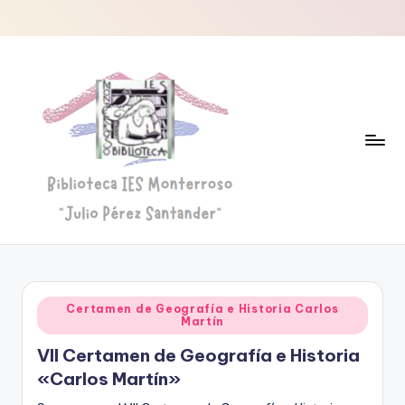
Saltar
al
contenido
B
Biblioteca
"Julio
i
Pérez
b
Santander"
Publicado
Certamen de Geografía e Historia Carlos
li
Martín
en
o
VII Certamen de Geografía e Historia
«Carlos Martín»
t