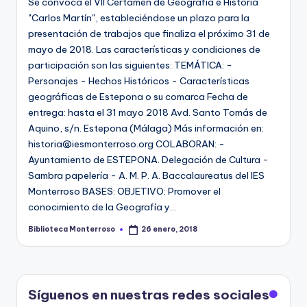
Se convoca el VII Certamen de Geografía e Historia
e
"Carlos Martín", estableciéndose un plazo para la
c
presentación de trabajos que finaliza el próximo 31 de
a
mayo de 2018. Las características y condiciones de
participación son las siguientes: TEMÁTICA: -
Personajes - Hechos Históricos - Características
geográficas de Estepona o su comarca Fecha de
entrega: hasta el 31 mayo 2018 Avd. Santo Tomás de
Aquino, s/n. Estepona (Málaga) Más información en:
historia@iesmonterroso.org COLABORAN: -
Ayuntamiento de ESTEPONA. Delegación de Cultura -
Sambra papelería - A. M. P. A. Baccalaureatus del IES
Monterroso BASES: OBJETIVO: Promover el
conocimiento de la Geografía y…
Biblioteca Monterroso
26 enero, 2018
Publicado
por
Síguenos en nuestras redes sociales