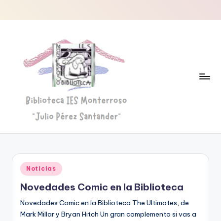
Saltar
al
contenido
B
Biblioteca
"Julio
i
Pérez
b
Santander"
Publicado
Noticias
li
en
Novedades Comic en la Biblioteca
o
Novedades Comic en la Biblioteca The Ultimates, de
t
Mark Millar y Bryan Hitch Un gran complemento si vas a