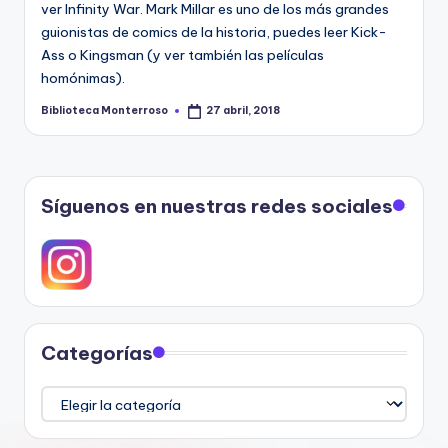
e
ver Infinity War. Mark Millar es uno de los más grandes
guionistas de comics de la historia, puedes leer Kick-
c
Ass o Kingsman (y ver también las películas
a
homónimas).
Biblioteca Monterroso
27 abril, 2018
Publicado
por
Síguenos en nuestras redes sociales
Categorías
Categorías