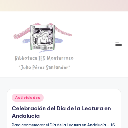
Saltar
al
contenido
B
Biblioteca
"Julio
i
Pérez
b
Santander"
Publicado
Actividades
li
en
Celebración del Día de la Lectura en
o
Andalucía
t
Para conmemorar el Día de la Lectura en Andalucía – 16