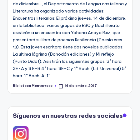
e
de diciembre-, el Departamento de Lengua castellana y
Literatura ha organizado varias actividades:
c
Encuentros literarios: El próximo jueves, 14 de diciembre,
a
en la biblioteca, varios grupos de ESO y Bachillerato
asistirán a un encuentro con Yohana Anaya Ruiz, que
presentará su libro de poemas Resiliencia (Poesía eres
tú). Esta joven escritora tiene dos novelas publicadas:
La última lágrima (Bohodón ediciones) y Mi reflejo
(Punto Didot). Asistirán los siguientes grupos: 3ª hora:
3E-A y 3 E-B 4ª hora: 3E-C y 1º Bach. (Lit. Universal) 5ª
hora: 1º Bach. A, 1º…
Biblioteca Monterroso
14 diciembre, 2017
Publicado
por
Síguenos en nuestras redes sociales