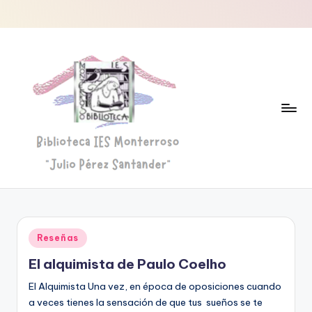
Saltar
al
contenido
B
Biblioteca
"Julio
i
Pérez
b
Santander"
Publicado
Reseñas
li
en
El alquimista de Paulo Coelho
o
El Alquimista Una vez, en época de oposiciones cuando
t
a veces tienes la sensación de que tus sueños se te