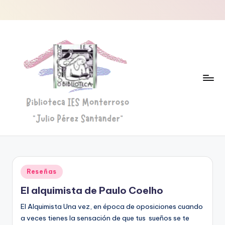
Saltar
al
contenido
B
Biblioteca
"Julio
i
Pérez
b
Santander"
Publicado
Reseñas
li
en
El alquimista de Paulo Coelho
o
El Alquimista Una vez, en época de oposiciones cuando
t
a veces tienes la sensación de que tus sueños se te