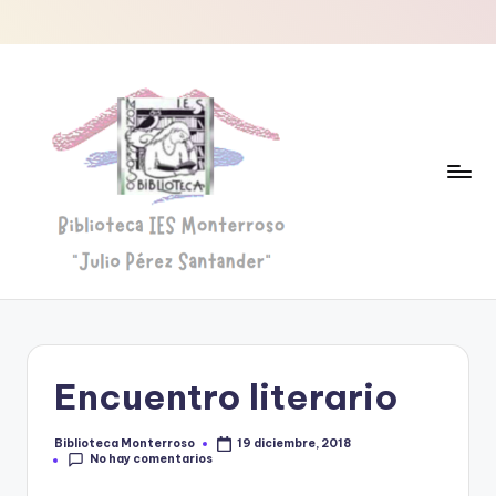
Saltar
al
contenido
B
Biblioteca
"Julio
i
Pérez
b
Santander"
Encuentro literario
li
o
Biblioteca Monterroso
19 diciembre, 2018
Publicado
No hay comentarios
por
t