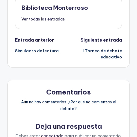
Biblioteca Monterroso
Ver todas las entradas
Navegación
Entrada anterior
Siguiente entrada
Simulacro de lectura.
I Torneo de debate
de
educativo
entradas
Comentarios
Aún no hay comentarios. ¿Por qué no comienzas el
debate?
Deja una respuesta
Debes estar
conectado
para publicar un comentario.