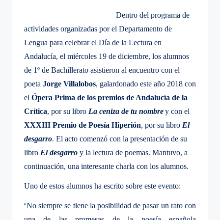
e
Dentro del programa de
c
actividades organizadas por el Departamento de
a
Lengua para celebrar el Día de la Lectura en
Andalucía, el miércoles 19 de diciembre, los alumnos
de 1º de Bachillerato asistieron al encuentro con el
poeta
Jorge Villalobos
, galardonado este año 2018 con
el
Ópera Prima de los premios de Andalucía de la
Crítica
, por su libro
La ceniza de tu nombre
y con el
XXXIII Premio de Poesía Hiperión
, por su libro
El
desgarro
.
El acto comenzó con la presentación de su
libro
El desgarro
y la lectura de poemas. Mantuvo, a
continuación, una interesante charla con los alumnos.
Uno de estos alumnos ha escrito sobre este evento:
No siempre se tiene la posibilidad de pasar un rato con
“
una de las promesas de la poesía española