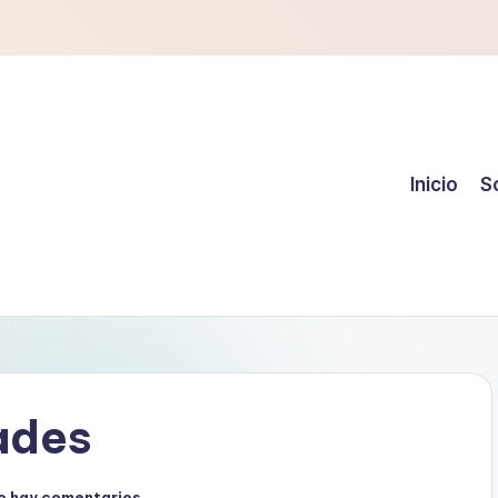
Inicio
S
ades
o hay comentarios