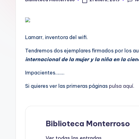
Publicado
por
t
e
c
Lamarr, inventora del wifi.
a
Tendremos dos ejemplares firmados por los auto
internacional de la mujer y la niña en la cien
Impacientes……..
Si quieres ver las primeras páginas
pulsa aquí.
Biblioteca Monterroso
Ver todas las entradas