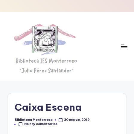
Saltar
al
contenido
B
Biblioteca
"Julio
i
Pérez
b
Santander"
Caixa Escena
li
o
Biblioteca Monterroso
30 marzo, 2019
Publicado
No hay comentarios
por
t