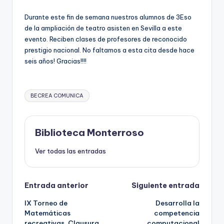
e
Durante este fin de semana nuestros alumnos de 3Eso
c
de la ampliación de teatro asisten en Sevilla a este
a
evento. Reciben clases de profesores de reconocido
prestigio nacional. No faltamos a esta cita desde hace
seis años! Gracias!!!!
Etiquetas:
BECREA COMUNICA
Biblioteca Monterroso
Ver todas las entradas
Navegación
Entrada anterior
Siguiente entrada
IX Torneo de
Desarrolla la
de
Matemáticas
competencia
recreativas. Clausura.
computacional