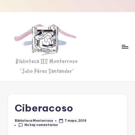
Saltar
al
contenido
B
Biblioteca
"Julio
i
Pérez
b
Santander"
Ciberacoso
li
o
Biblioteca Monterroso
7 mayo, 2019
Publicado
No hay comentarios
por
t