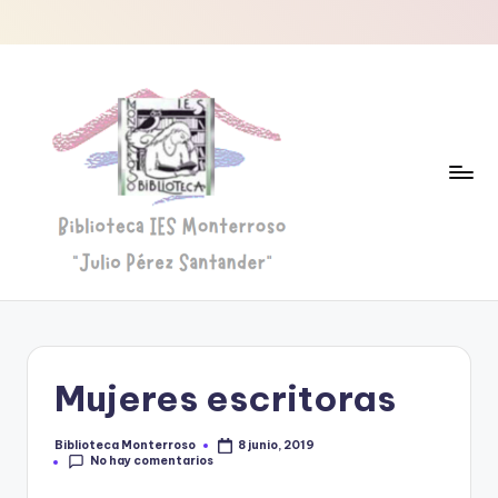
Saltar
al
contenido
B
Biblioteca
"Julio
i
Pérez
b
Santander"
Mujeres escritoras
li
o
Biblioteca Monterroso
8 junio, 2019
Publicado
No hay comentarios
por
t