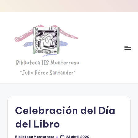
Saltar
al
contenido
B
Biblioteca
"Julio
i
Pérez
b
Santander"
Celebración del Día
li
o
del Libro
t
Biblioteca Monterroso
23 abril, 2020