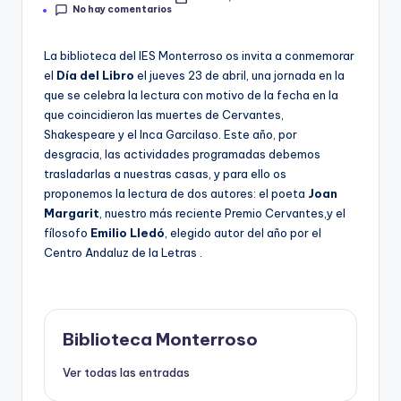
Publicado
e
No hay comentarios
por
c
La biblioteca del IES Monterroso os invita a conmemorar
a
el
Día del Libro
el jueves 23 de abril, una jornada en la
que se celebra la lectura con motivo de la fecha en la
que coincidieron las muertes de Cervantes,
Shakespeare y el Inca Garcilaso. Este año, por
desgracia, las actividades programadas debemos
trasladarlas a nuestras casas, y para ello os
proponemos la lectura de dos autores: el poeta
Joan
Margarit
, nuestro más reciente Premio Cervantes,y el
fílosofo
Emilio Lledó
, elegido autor del año por el
Centro Andaluz de la Letras .
Biblioteca Monterroso
Ver todas las entradas