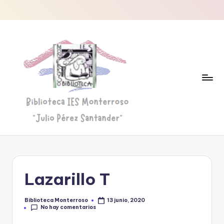
Saltar
al
contenido
B
Biblioteca
"Julio
i
Pérez
b
Santander"
Lazarillo T
li
o
Biblioteca Monterroso
13 junio, 2020
Publicado
No hay comentarios
por
t