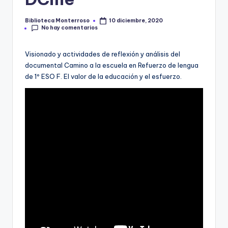
e
c
Biblioteca Monterroso
10 diciembre, 2020
Publicado
No hay comentarios
por
a
Visionado y actividades de reflexión y análisis del
documental Camino a la escuela en Refuerzo de lengua
de 1º ESO F. El valor de la educación y el esfuerzo.