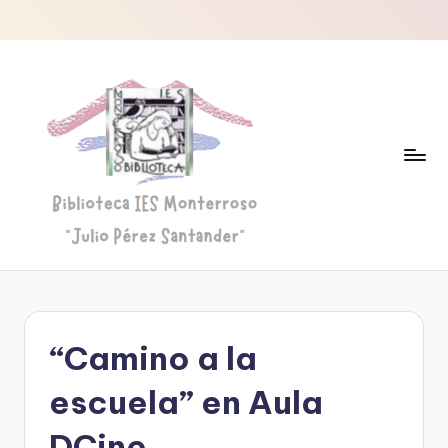
Saltar
al
contenido
B
Biblioteca
"Julio
i
Pérez
b
Santander"
“Camino a la
li
o
escuela” en Aula
t
DCine