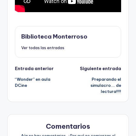
Biblioteca Monterroso
Ver todas las entradas
Navegación
Entrada anterior
Siguiente entrada
“Wonder” en aula
Preparando el
de
DCine
simulacro…. de
lectura!!!!
entradas
Comentarios
Aún no hay comentarios. ¿Por qué no comienzas el