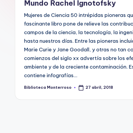
Mundo Rachel Ignotofsky
t
Mujeres de Ciencia 50 intrépidas pioneras q
e
fascinante libro pone de relieve las contribu
campos de la ciencia, la tecnología, la inge
c
hasta nuestros días. Entre las pioneras incl
a
Marie Curie y Jane Goodall, y otras no tan 
comienzos del siglo xx advertía sobre los ef
ambiente y de la creciente contaminación. E
contiene infografías…
27 abril, 2018
Biblioteca Monterroso
Publicado
por