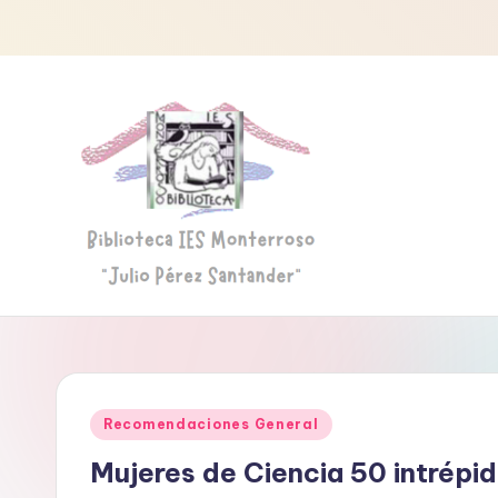
Saltar
al
contenido
B
Biblioteca
"Julio
i
Pérez
b
Santander"
Publicado
Recomendaciones General
li
en
Mujeres de Ciencia 50 intrépi
o