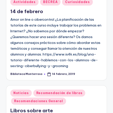
Publicado
Actividades
BECREA
Curiosidades
en
14 de febrero
Amor on line o cibercontrol ¿La planificación de las
tutorías de este curso incluye trabajar los problemas en
Internet? ¿No sabemos por dónde empezar?
¿Queremos hacer una sesión diferente? Os damos
algunos consejos prácticos sobre cómo abordar estas
temáticas y conseguir llamar la atención de nuestros
alumnos y alumnas. https://www.is4k.es/blog/una-
tutoria-diferente-hablemos-con-los-alumnos-de-
sexting-ciberbullying-y-grooming
Biblioteca Monterroso
14 febrero, 2019
Publicado
por
Publicado
Noticias
Recomendación de libros
en
Recomendaciones General
Libros sobre arte