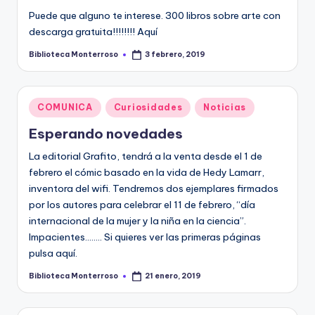
Puede que alguno te interese. 300 libros sobre arte con
descarga gratuita!!!!!!!! Aquí
Biblioteca Monterroso
3 febrero, 2019
Publicado
por
Publicado
COMUNICA
Curiosidades
Noticias
en
Esperando novedades
La editorial Grafito, tendrá a la venta desde el 1 de
febrero el cómic basado en la vida de Hedy Lamarr,
inventora del wifi. Tendremos dos ejemplares firmados
por los autores para celebrar el 11 de febrero, “día
internacional de la mujer y la niña en la ciencia”.
Impacientes........ Si quieres ver las primeras páginas
pulsa aquí.
Biblioteca Monterroso
21 enero, 2019
Publicado
por