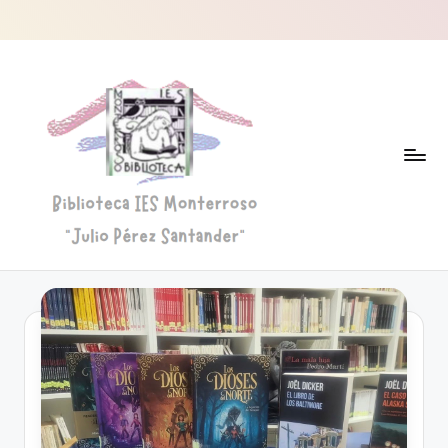
Saltar
al
contenido
B
Biblioteca
"Julio
i
Pérez
b
Santander"
li
o
t