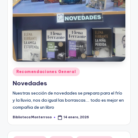
e
c
a
Publicado
Recomendaciones General
en
Novedades
Nuestras sección de novedades se prepara para el frío
y la lluvia, nos da igual las borrascas.... todo es mejor en
compañia de un libro
Biblioteca Monterroso
14 enero, 2026
Publicado
por