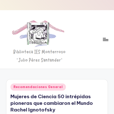
Saltar
al
contenido
B
Biblioteca
"Julio
i
Pérez
b
Santander"
Publicado
Recomendaciones General
li
en
Mujeres de Ciencia 50 intrépidas
o
pioneras que cambiaron el Mundo
t
Rachel Ignotofsky