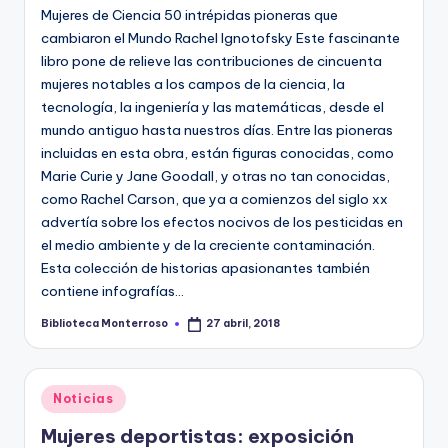
e
Mujeres de Ciencia 50 intrépidas pioneras que
c
cambiaron el Mundo Rachel Ignotofsky Este fascinante
libro pone de relieve las contribuciones de cincuenta
a
mujeres notables a los campos de la ciencia, la
tecnología, la ingeniería y las matemáticas, desde el
mundo antiguo hasta nuestros días. Entre las pioneras
incluidas en esta obra, están figuras conocidas, como
Marie Curie y Jane Goodall, y otras no tan conocidas,
como Rachel Carson, que ya a comienzos del siglo xx
advertía sobre los efectos nocivos de los pesticidas en
el medio ambiente y de la creciente contaminación.
Esta colección de historias apasionantes también
contiene infografías…
Biblioteca Monterroso
27 abril, 2018
Publicado
por
Publicado
Noticias
en
Mujeres deportistas: exposición