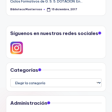
Ciclos Formativos de G. S. 5. DOTACIÓN: En…
Biblioteca Monterroso
15 diciembre, 2017
Publicado
por
Síguenos en nuestras redes sociales
Categorías
Categorías
Administración