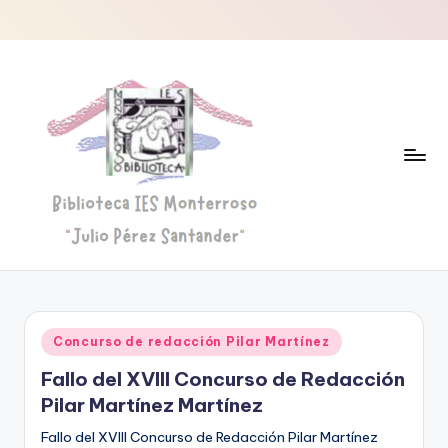
Saltar
al
contenido
B
Biblioteca
"Julio
i
Pérez
b
Santander"
Publicado
Concurso de redacción Pilar Martínez
li
en
Fallo del XVIII Concurso de Redacción
o
Pilar Martínez Martínez
t
Fallo del XVIII Concurso de Redacción Pilar Martínez