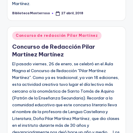
e
Martínez.
c
Biblioteca Monterroso
27 abril, 2018
Publicado
por
a
Publicado
Concurso de redacción Pilar Martínez
en
Concurso de Redacción Pilar
Martínez Martínez
El pasado viernes, 26 de enero, se celebró en el Aula
Magna el Concurso de Redacción "Pilar Martínez
Martínez". Como ya es tradicional, ya van 18 ediciones,
esta actividad creativa tuvo lugar el día lectivo más
cercano a la onomástica de Santo Tomás de Aquino
(Patrón de la Enseñanza Secundaria). Recordar a la
comunidad educativa que este concurso literario lleva
el nombre de la profesora de Lengua Castellana y
Literatura, Doña Pilar Martínez Martínez, que dio clases
en el instituto durante más de 30 años y
desgraciadamente nos dejó hace un año y medio. Los