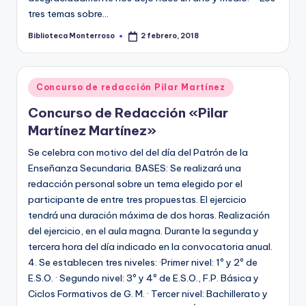
tres temas sobre…
Biblioteca Monterroso
2 febrero, 2018
Publicado
por
Publicado
Concurso de redacción Pilar Martínez
en
Concurso de Redacción «Pilar
Martínez Martínez»
Se celebra con motivo del del día del Patrón de la
Enseñanza Secundaria. BASES: Se realizará una
redacción personal sobre un tema elegido por el
participante de entre tres propuestas. El ejercicio
tendrá una duración máxima de dos horas. Realización
del ejercicio, en el aula magna. Durante la segunda y
tercera hora del día indicado en la convocatoria anual.
4. Se establecen tres niveles: ·Primer nivel: 1º y 2º de
E.S.O. · Segundo nivel: 3º y 4º de E.S.O., F.P. Básica y
Ciclos Formativos de G. M. · Tercer nivel: Bachillerato y