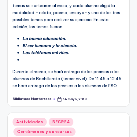
temas se sortearon al inicio, y cada alumno eligió la
modalidad – relato, poema, ensayo- y uno de los tres
posibles temas para realizar su ejercicio. En esta
edición, los temas fueron:
La buena educación.
El ser humano y la ciencia.
Los teléfonos móviles.
Durante el recreo, se hará entrega de los premios a los
alumnos de Bachillerato (tercer nivel). De 11:45 a 12:45
se hará entrega de los premios a los alumnos de ESO.
Biblioteca Monterroso
14 mayo, 2019
Publicado
por
Publicado
Actividades
BECREA
en
Certámenes y concursos