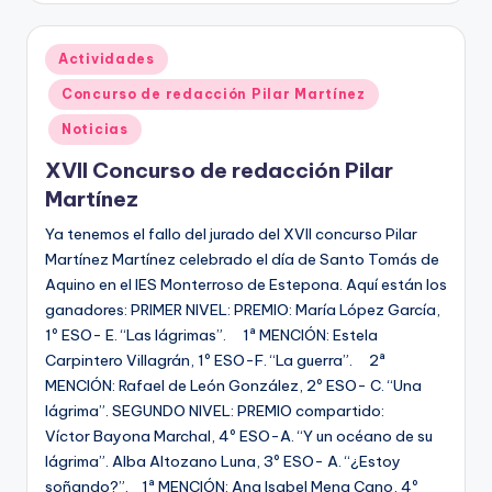
Publicado
Actividades
en
Concurso de redacción Pilar Martínez
Noticias
XVII Concurso de redacción Pilar
Martínez
Ya tenemos el fallo del jurado del XVII concurso Pilar
Martínez Martínez celebrado el día de Santo Tomás de
Aquino en el IES Monterroso de Estepona. Aquí están los
ganadores: PRIMER NIVEL: PREMIO: María López García,
1º ESO- E. “Las lágrimas”. 1ª MENCIÓN: Estela
Carpintero Villagrán, 1º ESO-F. “La guerra”. 2ª
MENCIÓN: Rafael de León González, 2º ESO- C. “Una
lágrima”. SEGUNDO NIVEL: PREMIO compartido:
Víctor Bayona Marchal, 4º ESO-A. “Y un océano de su
lágrima”. Alba Altozano Luna, 3º ESO- A. “¿Estoy
soñando?”. 1ª MENCIÓN: Ana Isabel Mena Cano, 4º