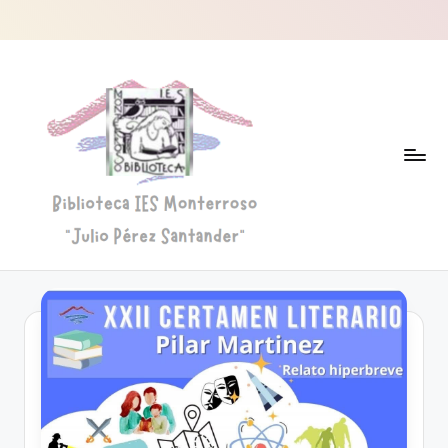
Saltar
al
contenido
B
Biblioteca
"Julio
i
Pérez
b
Santander"
li
o
t