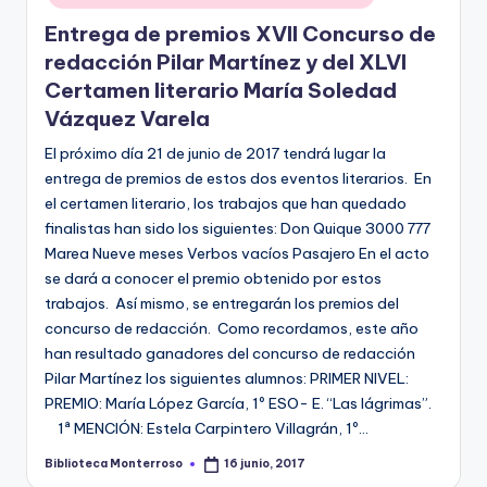
Entrega de premios XVII Concurso de
redacción Pilar Martínez y del XLVI
Certamen literario María Soledad
Vázquez Varela
El próximo día 21 de junio de 2017 tendrá lugar la
entrega de premios de estos dos eventos literarios. En
el certamen literario, los trabajos que han quedado
finalistas han sido los siguientes: Don Quique 3000 777
Marea Nueve meses Verbos vacíos Pasajero En el acto
se dará a conocer el premio obtenido por estos
trabajos. Así mismo, se entregarán los premios del
concurso de redacción. Como recordamos, este año
han resultado ganadores del concurso de redacción
Pilar Martínez los siguientes alumnos: PRIMER NIVEL:
PREMIO: María López García, 1º ESO- E. “Las lágrimas”.
1ª MENCIÓN: Estela Carpintero Villagrán, 1º…
Biblioteca Monterroso
16 junio, 2017
Publicado
por