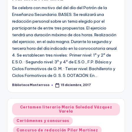
Se celebra con motivo del del día del Patrón de la
Enseñanza Secundaria. BASES: Se realizará una
redacción personal sobre un tema elegido por el
participante de entre tres propuestas. El ejercicio
tendrá una duración máxima de dos horas. Realización
del ejercicio, en el aula magna. Durante la segunda y
tercera hora del día indicado en la convocatoria anual.
4. Se establecen tres niveles: ·Primer nivel: 1º y 2º de
E.S.O. · Segundo nivel: 3º y 4º de E.S.O., F.P. Básica y
Ciclos Formativos de G. M. · Tercer nivel: Bachillerato y
Ciclos Formativos de G. S. 5. DOTACIÓN: En…
Biblioteca Monterroso
15 diciembre, 2017
Publicado
por
Publicado
Certamen literario María Soledad Vázquez
Varela
en
Certámenes y concursos
Concurso de redacción Pilar Martínez