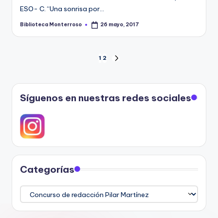
ESO- C. “Una sonrisa por…
Biblioteca Monterroso
26 mayo, 2017
Publicado
por
Paginación
1
2
SIGUIENTE
PÁGINA
de
entradas
Síguenos en nuestras redes sociales
Categorías
Categorías