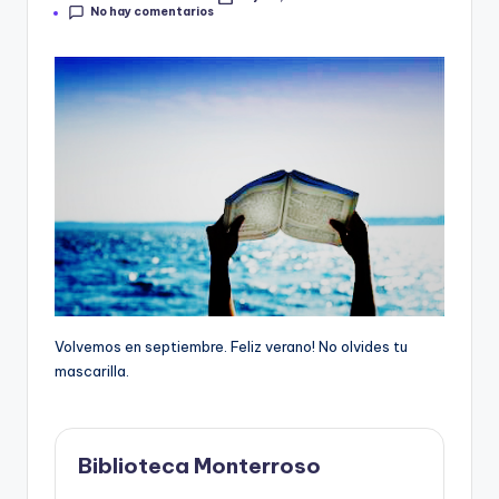
Publicado
e
No hay comentarios
por
c
a
Volvemos en septiembre. Feliz verano! No olvides tu
mascarilla.
Biblioteca Monterroso