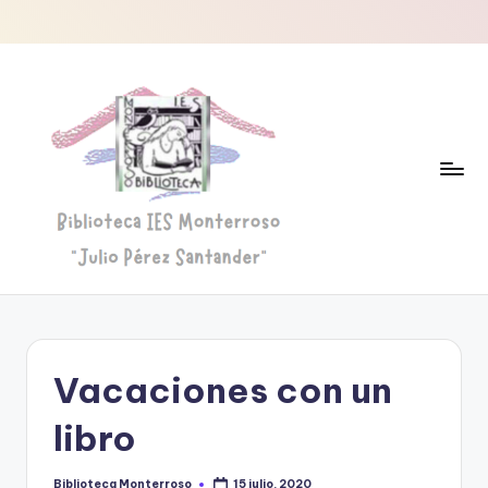
Saltar
al
contenido
B
Biblioteca
"Julio
i
Pérez
b
Santander"
Vacaciones con un
li
o
libro
t
Biblioteca Monterroso
15 julio, 2020