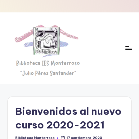
Saltar
al
contenido
B
Biblioteca
"Julio
i
Pérez
b
Santander"
Bienvenidos al nuevo
li
o
curso 2020-2021
t
Biblioteca Monterroso
17 septiembre, 2020