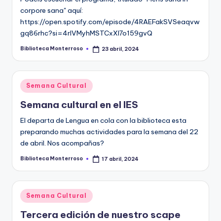
corpore sana" aquí:
https://open.spotify.com/episode/4RAEFakSVSeaqvw
gq86rhc?si=4rIVMyhMSTCxXl7o159gvQ
Biblioteca Monterroso
23 abril, 2024
Publicado
por
Publicado
Semana Cultural
en
Semana cultural en el IES
El departa de Lengua en cola con la biblioteca esta
preparando muchas actividades para la semana del 22
de abril. Nos acompañas?
Biblioteca Monterroso
17 abril, 2024
Publicado
por
Publicado
Semana Cultural
en
Tercera edición de nuestro scape