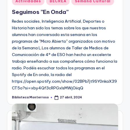
Actividades
BECREA
Semana Cultural
en
Seguimos ”En Onda”
Redes sociales, Inteligencia Artificial, Deportes o
Historia han sido los temas sobre los que nuestros
alumnos han conversado esta semana en los
programas de "Micro Abierto" organizados con motivo
de la Semana L.Los alumnos de Taller de Medios de
Comunicación de 4° de ESO han hecho un excelente
trabajo enseñando a sus compañeros cómo funciona la
radio. Podéis escuchar todos los programas en el
Spotify de En onda, la radio del
https://open.spotify.com/show/02BPb7jt9SY0nkaX39
CT5o?si=xby4Qf3cRPGxIsMWjOiiqQ
Biblioteca Monterroso
27 abril, 2024
Publicado
por