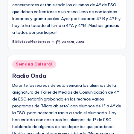
concursantes están siendo los alumnos de 4° de ESO
que deben enfrentarse a un rosco lleno de contenidos
literarios y gramaticales. Ayer participaron 4° B y 4° F y
hoy le ha tocado el turno a 4°A y 4°B. ¡Muchas gracias
a todos por participar!
Biblioteca Monterroso
23 abril, 2024
Publicado
por
Publicado
Semana Cultural
en
Radio Onda
Durante los recreos de esta semana los alumnos de la
asignatura de Taller de Medios de Comunicación de 4°
de ESO estarán grabando en los recreos varios
programas de "Micro abierto" con alumnos de 1° a 4° de
la ESO, para acercar la radio a todo el alumnado. Hoy
han estado con nosotros los alumnos de 1° de ESO
hablando de algunos de los deportes que practican.
Podéis escuchar el programa, titulado "Mens sana in