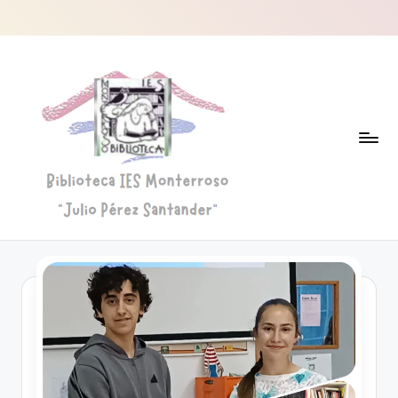
Saltar
al
contenido
B
Biblioteca
"Julio
i
Pérez
b
Santander"
li
o
t