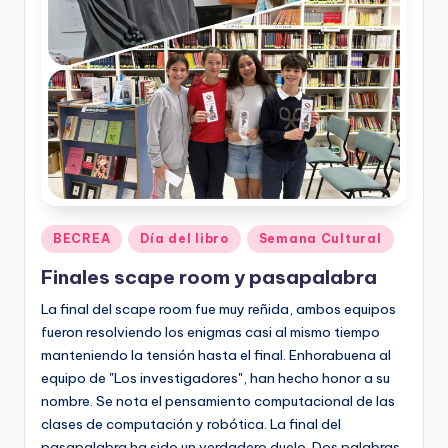
e
c
a
Publicado
BECREA
Día del libro
Semana Cultural
en
Finales scape room y pasapalabra
La final del scape room fue muy reñida, ambos equipos
fueron resolviendo los enigmas casi al mismo tiempo
manteniendo la tensión hasta el final. Enhorabuena al
equipo de "Los investigadores", han hecho honor a su
nombre. Se nota el pensamiento computacional de las
clases de computación y robótica. La final del
pasapalabra ha sido un verdadero duelo. Dos palabras